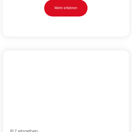
Mehr erfahren
Schnell. Praktisch. Unverbindlich.
Starten Sie direkt Ihre
un­verbindliche
Verfügbarkeits­abfrage
Wir arbeiten mit
verschiedenen Anbietern in
mehreren österreichischen Regionen
zusammen.
Werfen Sie einen Blick auf unsere Provider und Pakete,
prüfen Sie die Verfügbarkeit und bestellen Sie Ihr
Glasfaser-Internet aus Österreich!